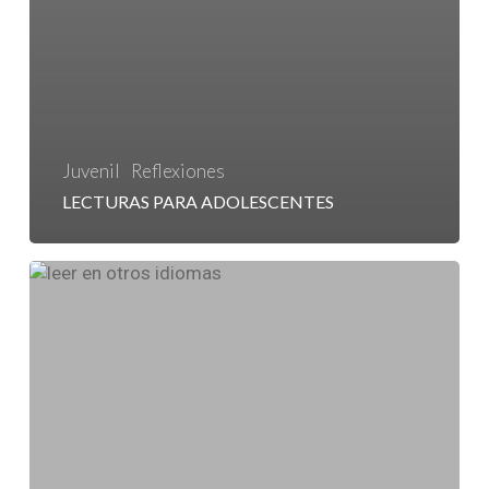
Juvenil
Reflexiones
LECTURAS PARA ADOLESCENTES
Leer
en
otros
idiomas.
Mundos
nuevos
por
descubrir