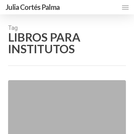
Skip
Men
Julia Cortés Palma
to
main
content
Tag
LIBROS PARA
INSTITUTOS
Ser
mujer,
maestra
y
madre
en
España:
una