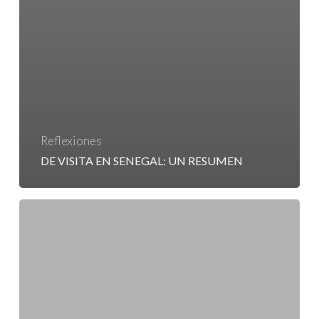
Reflexiones
DE VISITA EN SENEGAL: UN RESUMEN
Mitos
y
Realidades
de
la
Vida
de
los