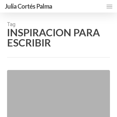
Skip
Men
Julia Cortés Palma
to
main
content
Tag
INSPIRACION PARA
ESCRIBIR
Escritura
Creativa:
Despierta
al
Escritor
que
Llevas
Dentro