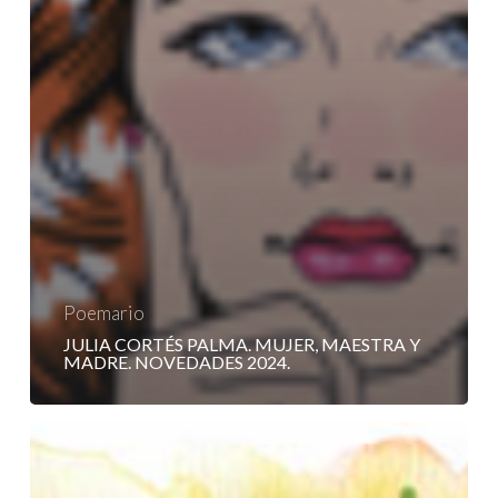
Poemario
JULIA CORTÉS PALMA. MUJER, MAESTRA Y
MADRE. NOVEDADES 2024.
De
Muñeca
Rota