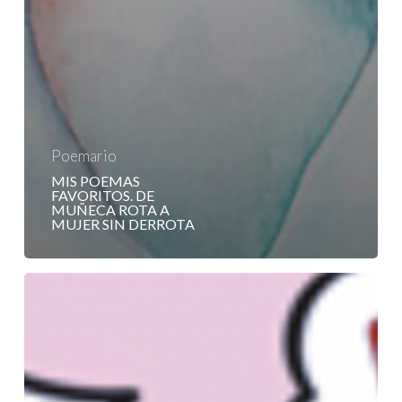
Poemario
MIS POEMAS
FAVORITOS. DE
MUÑECA ROTA A
MUJER SIN DERROTA
Julia
Cortés
Palma.
Mujer,
maestra
y
madre.