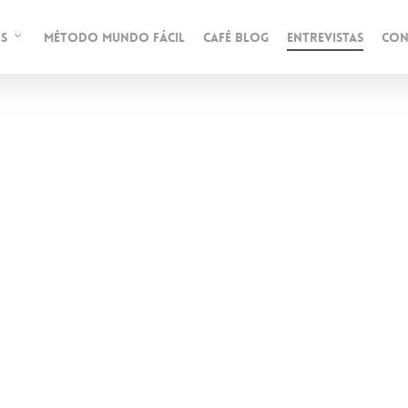
S
MÉTODO MUNDO FÁCIL
CAFÉ BLOG
ENTREVISTAS
CON
, ENTREVISTA
PROGRAMA «X LA
EXTREMADURA