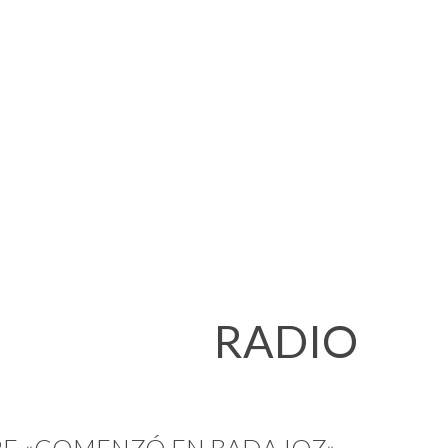
EL LIBRO «DOS ROMBOS»
S DE CANAL EXTREMADURA
RADIO