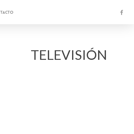
facebo
TACTO
TELEVISIÓN
Play Video
 TARDE» CANAL
Play Video