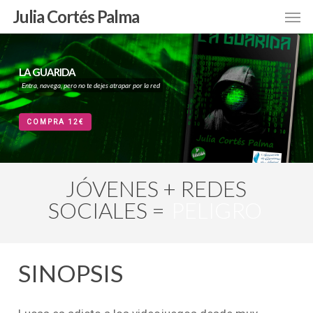
Skip
Men
Julia Cortés Palma
to
main
content
LA GUARIDA
Entra, navega, pero no te dejes atrapar por la red
COMPRA 12€
JÓVENES + REDES
SOCIALES =
PELIGRO
SINOPSIS