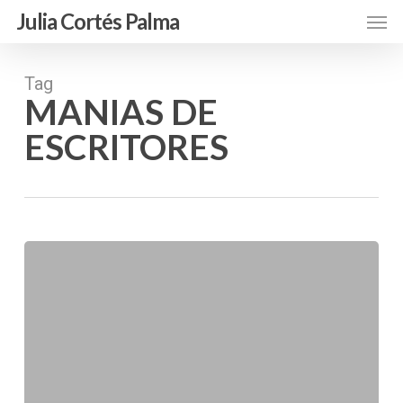
Skip
Men
Julia Cortés Palma
to
main
content
Tag
MANIAS DE
ESCRITORES
Manías
de
los
Escritores