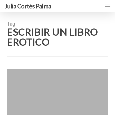
Skip
Men
Julia Cortés Palma
to
main
content
Tag
ESCRIBIR UN LIBRO
EROTICO
Escribir
un
libro
erótico:
Dos
Rombos.