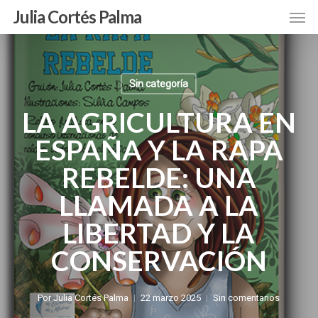
Skip
Men
Julia Cortés Palma
to
main
content
Sin categoría
LA AGRICULTURA EN
ESPAÑA Y LA RAPA
REBELDE: UNA
LLAMADA A LA
LIBERTAD Y LA
CONSERVACIÓN
Por
Julia Cortés Palma
22 marzo 2025
Sin comentarios