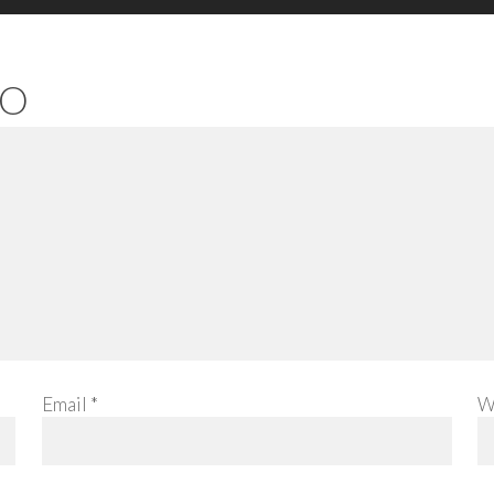
IO
Email
*
W