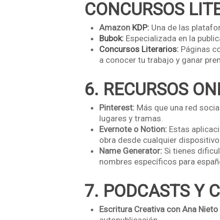
CONCURSOS LIT
Amazon
KDP
:
Una de las platafor
Bubok
:
Especializada en la public
Concursos Literarios
:
Páginas 
a conocer tu trabajo y ganar pre
6. RECURSOS ON
Pinterest:
Más que una red social,
lugares y tramas.
Evernote o Notion:
Estas aplicac
obra desde cualquier dispositivo
Name Generator:
Si tienes dific
nombres específicos para españo
7. PODCASTS Y 
Escritura Creativa con Ana Nieto