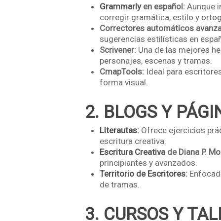
Grammarly
en español:
Aunque in
corregir gramática, estilo y ortog
Correctores automáticos avanz
sugerencias estilísticas en españ
Scrivener:
Una de las mejores her
personajes, escenas y tramas.
CmapTools:
Ideal para escritore
forma visual.
2. BLOGS Y PÁG
Literautas
:
Ofrece ejercicios prá
escritura creativa.
Escritura Creativa
de Diana P. Mo
principiantes y avanzados.
Territorio de Escritores
:
Enfocado
de tramas.
3. CURSOS Y TAL