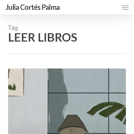
Skip
Men
Julia Cortés Palma
to
main
content
Tag
LEER LIBROS
Leer
libros.
¿Qué
me
aporta?