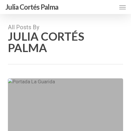
Skip
Men
Julia Cortés Palma
to
main
content
All Posts By
JULIA CORTÉS
PALMA
La
Guarida.
Los
recovecos
de
Internet